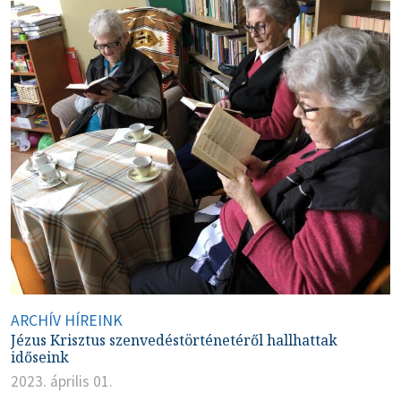
ARCHÍV HÍREINK
Jézus Krisztus szenvedéstörténetéről hallhattak
időseink
2023. április 01.