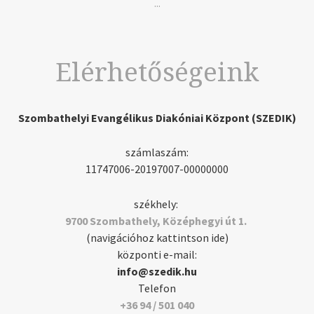
...
Elérhetőségeink
Szombathelyi Evangélikus Diakóniai Központ (SZEDIK)
számlaszám:
11747006-20197007-00000000
székhely:
9700 Szombathely, Középhegyi út 1.
(navigációhoz kattintson ide)
központi e-mail:
info@szedik.hu
Telefon
+36 94 / 501 040