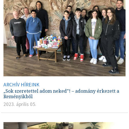
ARCHÍV HÍREINK
„Sok szeretettel adom neked”! – adomány érkezett a
Reményikből
2023. április 05.