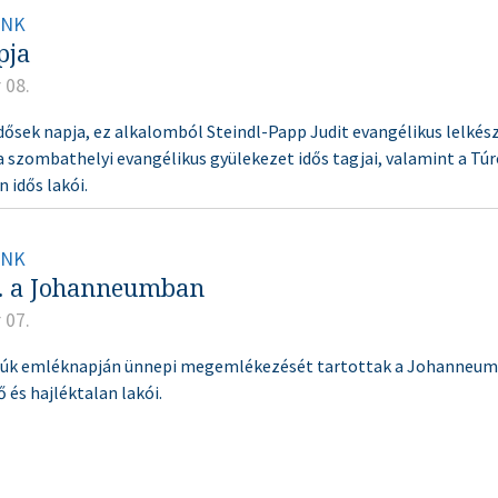
INK
pja
 08.
idősek napja, ez alkalomból Steindl-Papp Judit evangélikus lelkés
a szombathelyi evangélikus gyülekezet idős tagjai, valamint a Tú
 idős lakói.
INK
6. a Johanneumban
 07.
anúk emléknapján ünnepi megemlékezését tartottak a Johanneum 
 és hajléktalan lakói.