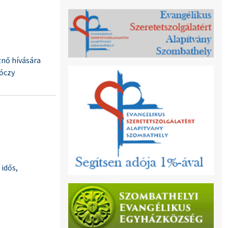
znő hívására
róczy
idős,