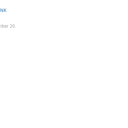
INK
mber 20.