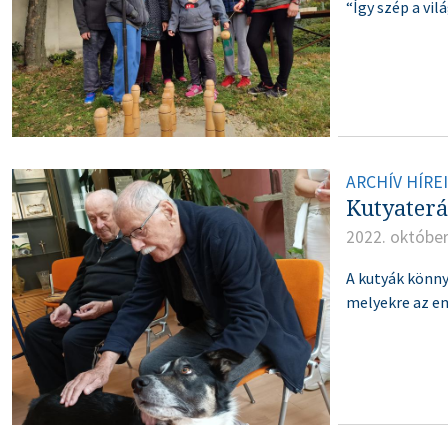
“Így szép a vil
ARCHÍV HÍRE
Kutyaterá
2022. október
A kutyák könny
melyekre az em