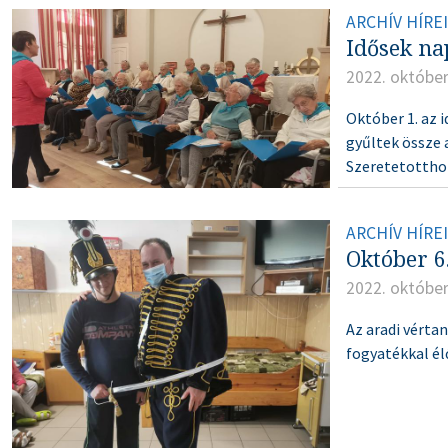
ARCHÍV HÍRE
Idősek na
2022. október
Október 1. az 
gyűltek össze 
Szeretetotthon
ARCHÍV HÍRE
Október 
2022. október
Az aradi vért
fogyatékkal élő