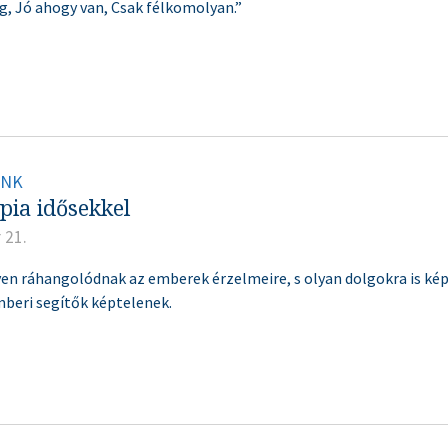
ág, Jó ahogy van, Csak félkomolyan.”
INK
pia idősekkel
 21.
en ráhangolódnak az emberek érzelmeire, s olyan dolgokra is ké
beri segítők képtelenek.