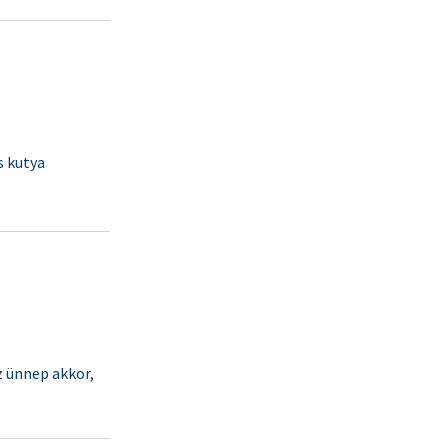
s kutya
 ünnep akkor,