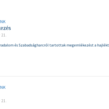
INK
ezés
 21.
radalom és Szabadságharcról tartottak megemlékezést a hajlékta
INK
 21.