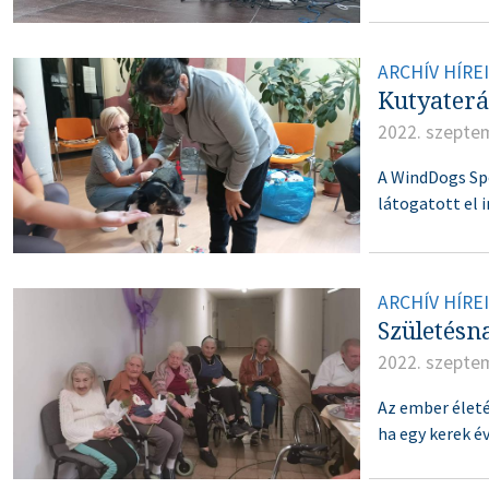
ARCHÍV HÍRE
Kutyateráp
2022. szepte
A WindDogs Spo
látogatott el
ARCHÍV HÍRE
Születésn
2022. szepte
Az ember élet
ha egy kerek é