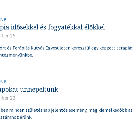
INK
ia idősekkel és fogyatékkal élőkkel
mber 25.
rt és Terápiás Kutyás Egyesületen keresztül egy képzett terápiá
 intézményünkbe.
INK
apokat ünnepeltünk
mber 22.
ében minden születésnap jelentős esemény, még kiemelkedőbb az
vszámhoz érünk.