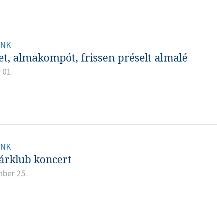
INK
t, almakompót, frissen préselt almalé
 01.
INK
tárklub koncert
mber 25.