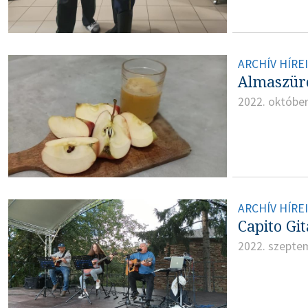
ARCHÍV HÍRE
Almaszüre
2022. október
ARCHÍV HÍRE
Capito Gi
2022. szepte