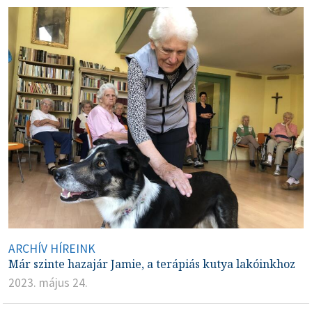
ARCHÍV HÍREINK
Már szinte hazajár Jamie, a terápiás kutya lakóinkhoz
2023. május 24.