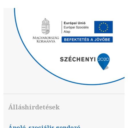
Álláshirdetések
Ápoló, szociális gondozó