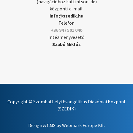
(navigációhoz kattintson ide)
központi e-mail:
info@szedik.hu
Telefon
+36 94 / 501 040
Intézményvezető
Szabó Miklós
Copyright © Szombathelyi Evangélikus Diakóniai Központ
(SZEDIK)
Design & CMS by
Webmark Europe Kft.