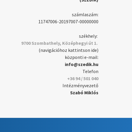
számlaszám:
11747006-20197007-00000000
székhely:
9700 Szombathely, Középhegyi út 1.
(navigációhoz kattintson ide)
központi e-mail:
info@szedik.hu
Telefon
+36 94 / 501 040
Intézményvezető
Szabó Miklós