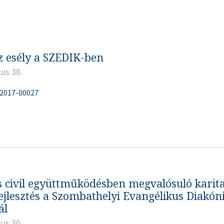
z esély a SZEDIK-ben
us 30.
-2017-00027
s civil együttműködésben megvalósuló karita
ejlesztés a Szombathelyi Evangélikus Diakóni
ál
us 30.