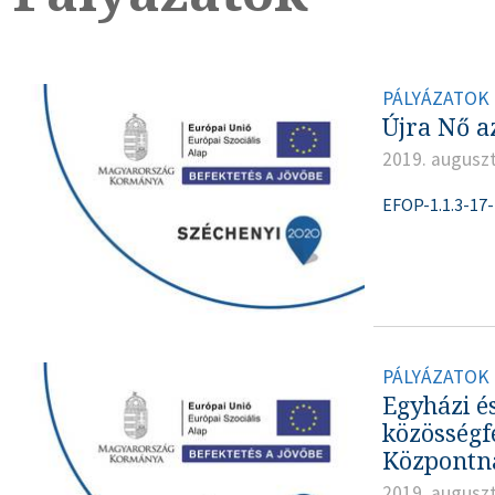
PÁLYÁZATOK
Újra Nő a
2019. auguszt
EFOP-1.1.3-17
PÁLYÁZATOK
Egyházi é
közösségf
Központn
2019. auguszt