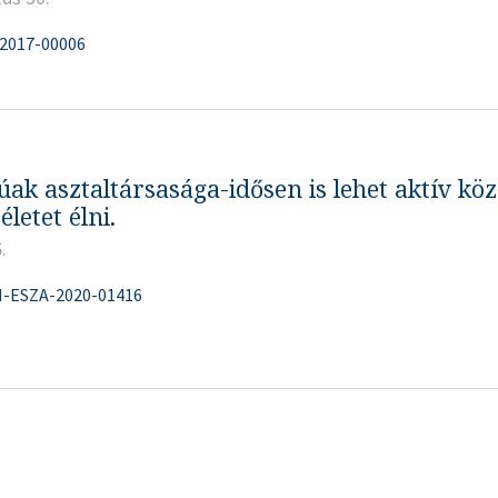
-2017-00006
ak asztaltársasága-idősen is lehet aktív köz
életet élni.
.
H-ESZA-2020-01416