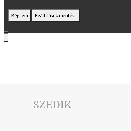
Mégsem
Beállítások mentése
SZEDIK
...