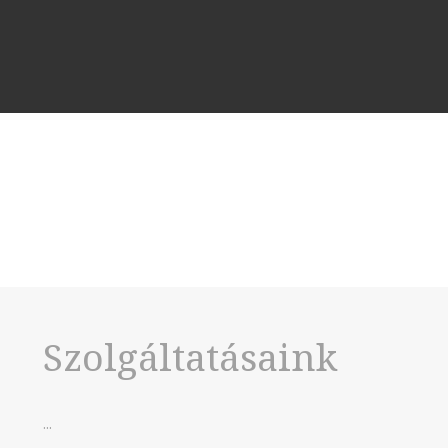
Szolgáltatásaink
...