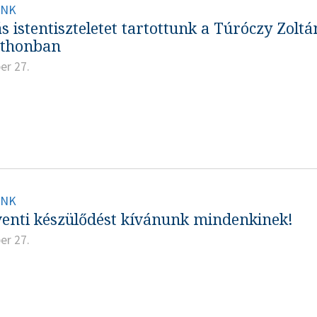
INK
 istentiszteletet tartottunk a Túróczy Zoltá
tthonban
er 27.
INK
venti készülődést kívánunk mindenkinek!
er 27.