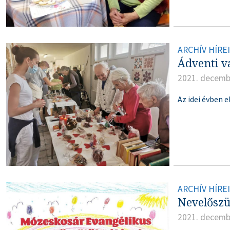
ARCHÍV HÍRE
Ádventi 
2021. decemb
Az idei évben 
ARCHÍV HÍRE
Nevelőszü
2021. decemb