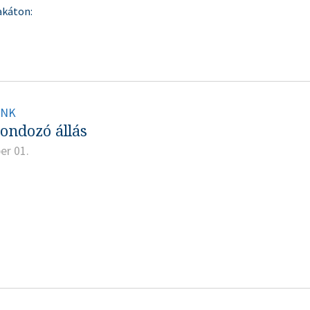
akáton:
INK
gondozó állás
er 01.