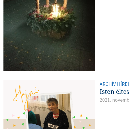
ARCHÍV HÍRE
Isten élte
2021. novemb