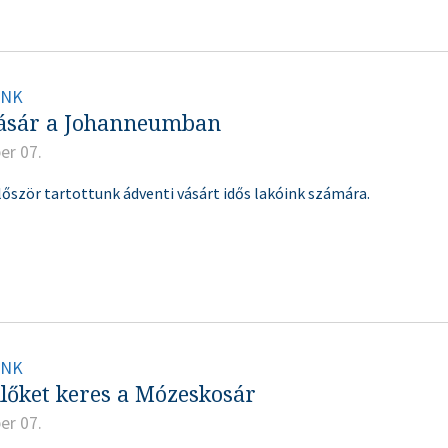
INK
vásár a Johanneumban
er 07.
először tartottunk ádventi vásárt idős lakóink számára.
INK
lőket keres a Mózeskosár
er 07.