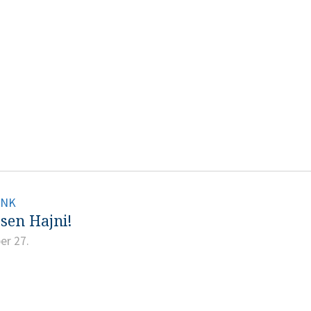
INK
ssen Hajni!
er 27.