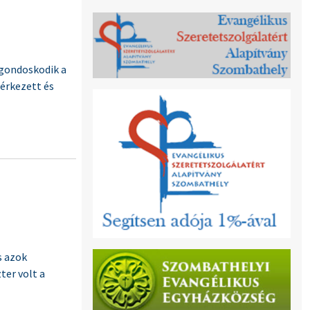
 gondoskodik a
 érkezett és
s azok
ter volt a