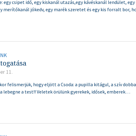
e: egy csipet idő, egy kiskanál utazás,egy kávéskanál lendület, eg
 merítőkanál jókedv, egy marék szeretet és egy kis forralt bor, ho
INK
átogatása
er 11.
kor felismerjük, hogy eljött a Csoda: a pupilla kitágul, a szív dobb
ha lebegne a test!! Veletek örülünk gyerekek, idősek, emberek…