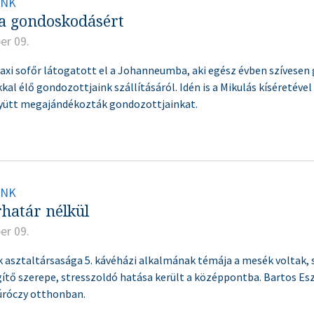
INK
a gondoskodásért
er 09.
axi sofőr látogatott el a Johanneumba, aki egész évben szívesen
kal élő gondozottjaink szállításáról. Idén is a Mikulás kíséretével
gyütt megajándékozták gondozottjainkat.
INK
határ nélkül
er 09.
 asztaltársasága 5. kávéházi alkalmának témája a mesék voltak, 
gítő szerepe, stresszoldó hatása került a középpontba. Bartos Esz
úróczy otthonban.