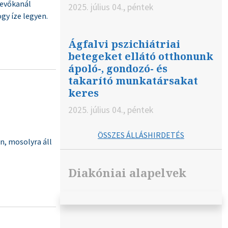
y evőkanál
2025. július 04., péntek
gy íze legyen.
Ágfalvi pszichiátriai
betegeket ellátó otthonunk
ápoló-, gondozó- és
takarító munkatársakat
keres
2025. július 04., péntek
ÖSSZES ÁLLÁSHIRDETÉS
an, mosolyra áll
Diakóniai alapelvek