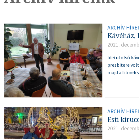
ARCHÍV HÍRE
Kávéház, k
2021. decemb
Idei utolsó ká
presbitere vol
majd a filmek v
ARCHÍV HÍRE
Esti kiruc
2021. decemb