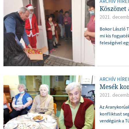
ARCHÍV HÍRE
Köszönet 
2021. decemb
Bokor László T
mi kis fogyaték
feleségével e
ARCHÍV HÍRE
Mesék kor
2021. decemb
Az Aranykorúak
konfliktust se
vendégünk a T