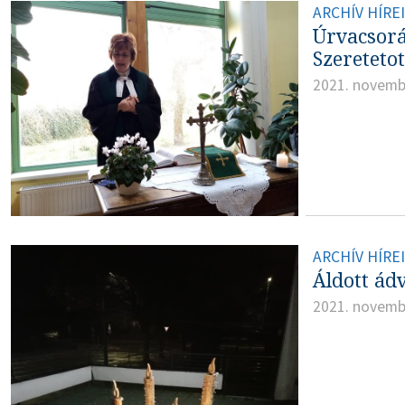
ARCHÍV HÍRE
Úrvacsorás
Szereteto
2021. novemb
ARCHÍV HÍRE
Áldott ád
2021. novemb