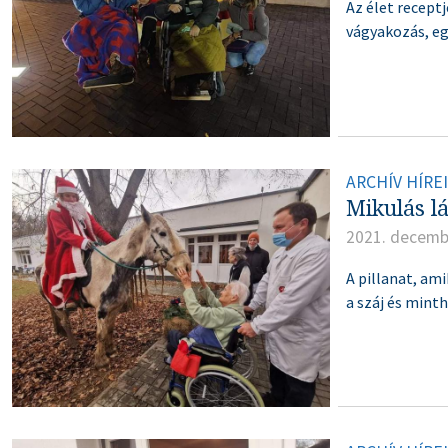
Az élet receptj
vágyakozás, egy
ARCHÍV HÍRE
Mikulás l
2021. decemb
A pillanat, ami
a száj és mint