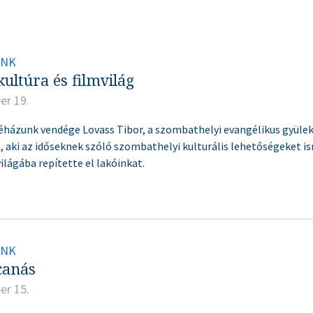
INK
ultúra és filmvilág
er 19.
véházunk vendége Lovass Tibor, a szombathelyi evangélikus gyüle
t, aki az időseknek szóló szombathelyi kulturális lehetőségeket i
ilágába repítette el lakóinkat.
INK
canás
er 15.