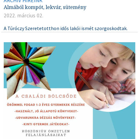
ARCHÍV HÍREINK
Almából kompót, lekvár, sütemény
2022. március 02.
A Túróczy Szeretetotthon idős lakói ismét szorgoskodtak.