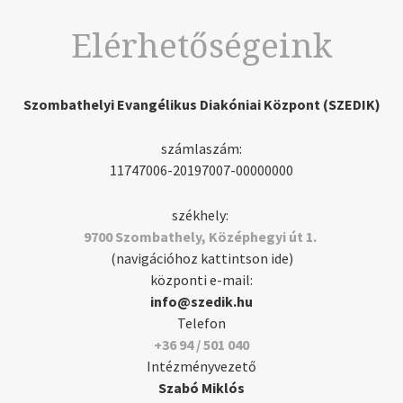
Elérhetőségeink
Szombathelyi Evangélikus Diakóniai Központ (SZEDIK)
számlaszám:
11747006-20197007-00000000
székhely:
9700 Szombathely, Középhegyi út 1.
(navigációhoz kattintson ide)
központi e-mail:
info@szedik.hu
Telefon
+36 94 / 501 040
Intézményvezető
Szabó Miklós