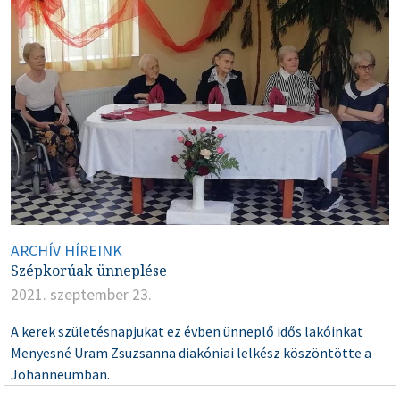
ARCHÍV HÍREINK
Szépkorúak ünneplése
2021. szeptember 23.
A kerek születésnapjukat ez évben ünneplő idős lakóinkat
Menyesné Uram Zsuzsanna diakóniai lelkész köszöntötte a
Johanneumban.