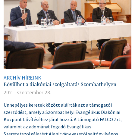
ARCHÍV HÍREINK
Bővülhet a diakóniai szolgáltatás Szombathelyen
2021. szeptember 28.
Ünnepélyes keretek között aláírták azt a támogatói
szerződést, amely a Szombathelyi Evangélikus Diakóniai
Központ bővítéséhez járul hozzá. A támogató FALCO Zrt.,
valamint az adományt fogadó Evangélikus
Szeretetszolgálatért Alapítvány vezetői sajtónyilvános