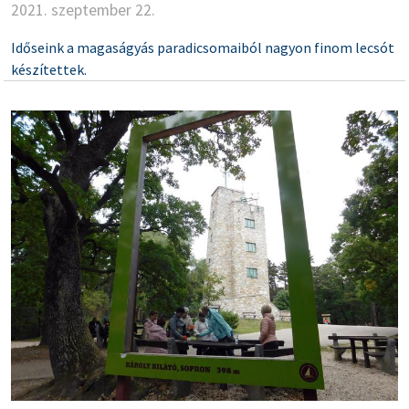
2021. szeptember 22.
Időseink a magaságyás paradicsomaiból nagyon finom lecsót
készítettek.