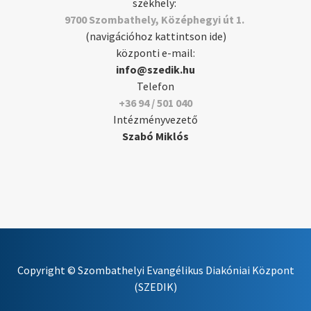
székhely:
9700 Szombathely, Középhegyi út 1.
(navigációhoz kattintson ide)
központi e-mail:
info@szedik.hu
Telefon
+36 94 / 501 040
Intézményvezető
Szabó Miklós
Copyright © Szombathelyi Evangélikus Diakóniai Központ
(SZEDIK)