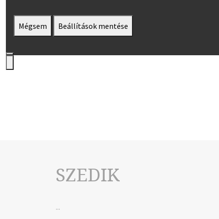
Mégsem
Beállítások mentése
SZEDIK
...