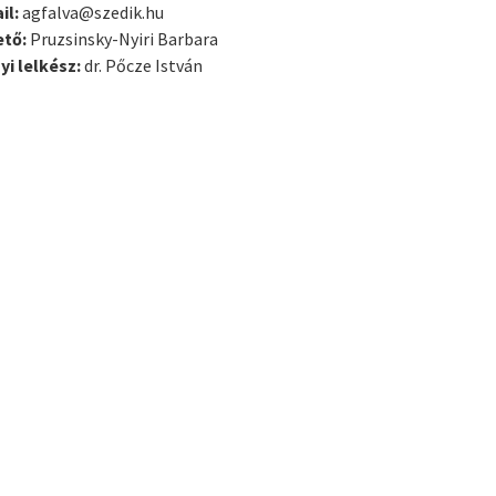
il:
agfalva@szedik.hu
ető:
Pruzsinsky-Nyiri Barbara
i lelkész:
dr. Pőcze István