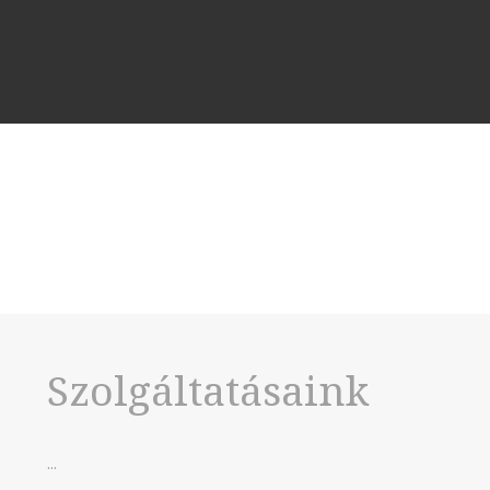
Szolgáltatásaink
...