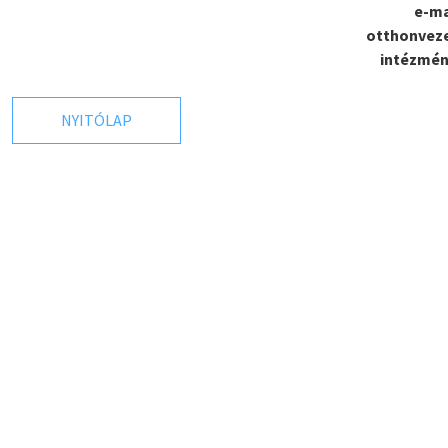
e-ma
otthonvez
intézmény
NYITÓLAP