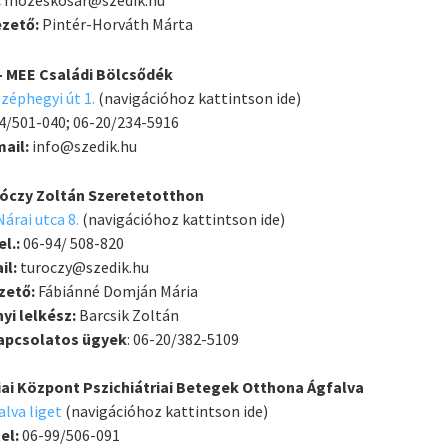
:
mozeskosar@szedik.hu
ezető:
Pintér-Horváth Márta
- MEE Családi Bölcsődék
zéphegyi út 1.
(navigációhoz kattintson ide)
4/501-040; 06-20/234-5916
mail:
info@szedik.hu
róczy Zoltán Szeretetotthon
árai utca 8.
(navigációhoz kattintson ide)
el.:
06-94/ 508-820
il:
turoczy@szedik.hu
zető:
Fábiánné Domján Mária
yi lelkész:
Barcsik Zoltán
kapcsolatos ügyek
: 06-20/382-5109
ai Központ Pszichiátriai Betegek Otthona Ágfalva
alva liget
(navigációhoz kattintson ide)
tel:
06-99/506-091