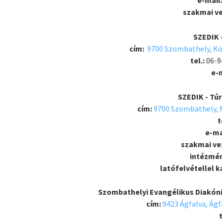
e-mail
szakmai v
SZEDIK 
cím:
9700 Szombathely, Kö
tel.:
06-9
e-
SZEDIK - Tú
cím:
9700 Szombathely, N
t
e-ma
szakmai ve
intézmén
latófelvétellel 
Szombathelyi Evangélikus Diakóni
cím:
9423 Ágfalva, Ágf