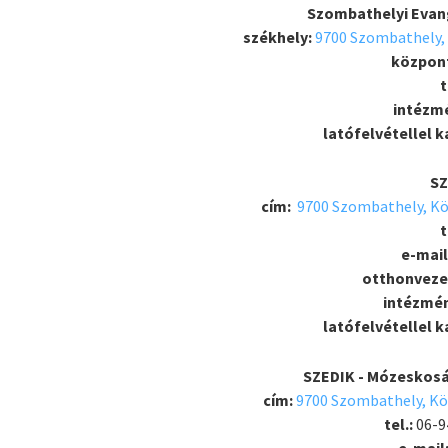
Szombathelyi Evang
székhely:
9700 Szombathely, 
központ
t
intézm
latófelvétellel 
SZ
cím:
9700 Szombathely, Kö
t
e-mail
otthonveze
intézmén
latófelvétellel 
SZEDIK - Mózeskosá
cím:
9700 Szombathely, Köz
tel.:
06-9