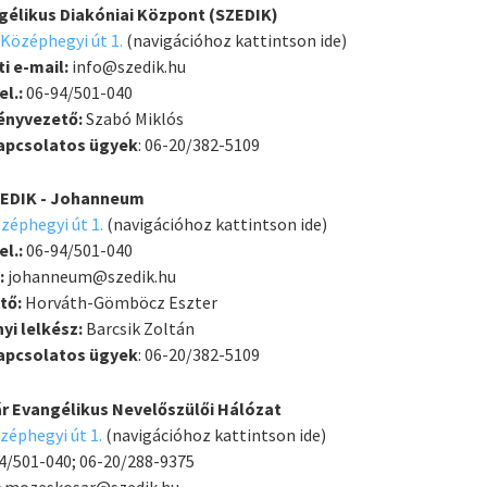
élikus Diakóniai Központ (SZEDIK)
Középhegyi út 1.
(navigációhoz kattintson ide)
i e-mail:
info@szedik.hu
el.:
06-94/501-040
ényvezető:
Szabó Miklós
kapcsolatos ügyek
: 06-20/382-5109
EDIK - Johanneum
zéphegyi út 1.
(navigációhoz kattintson ide)
el.:
06-94/501-040
:
johanneum@szedik.hu
tő:
Horváth-Gömböcz Eszter
yi lelkész:
Barcsik Zoltán
kapcsolatos ügyek
: 06-20/382-5109
r Evangélikus Nevelőszülői Hálózat
éphegyi út 1.
(navigációhoz kattintson ide)
4/501-040; 06-20/288-9375