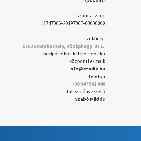
számlaszám:
11747006-20197007-00000000
székhely:
9700 Szombathely, Középhegyi út 1.
(navigációhoz kattintson ide)
központi e-mail:
info@szedik.hu
Telefon
+36 94 / 501 040
Intézményvezető
Szabó Miklós