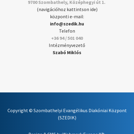
9700 Szombathely, Középhegyi út 1.
(navigációhoz kattintson ide)
központi e-mail:
info@szedik.hu
Telefon
+36 94 / 501 040
Intézményvezető
Szabó Miklós
Copyright © Szombathelyi Evangélikus Diakóniai Központ
(SZEDIK)