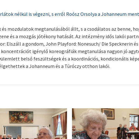
rlátok nélkül is végezni, s erről Roósz Orsolya a Johanneum men
és mozdulatok megtanulásából állt, s a csodálatos az benne, hogy
zene és a mozgás jótékony hatását. Az intézmény idős lakói partn
r: Elszáll a gondom, John Playford: Nonesuch/ Die Specknerin és
A koncentrációt igénylő koreográfiák megtanulása nagyon jó agyt
yülemlett belső feszültségek és a koordinációs, kondicionális kép
élgethettek a Johanneum és a Túróczy otthon lakói.