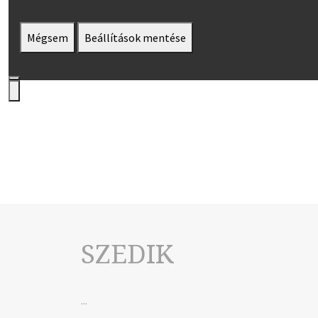
Mégsem
Beállítások mentése
SZEDIK
...