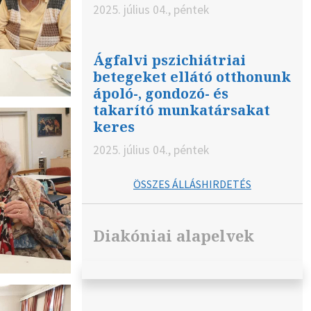
2025. július 04., péntek
Ágfalvi pszichiátriai
betegeket ellátó otthonunk
ápoló-, gondozó- és
takarító munkatársakat
keres
2025. július 04., péntek
ÖSSZES ÁLLÁSHIRDETÉS
Diakóniai alapelvek