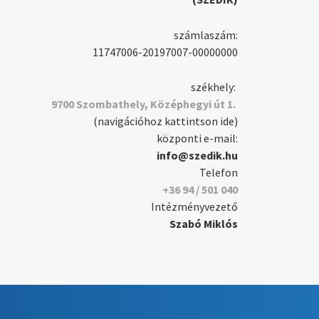
számlaszám:
11747006-20197007-00000000
székhely:
9700 Szombathely, Középhegyi út 1.
(navigációhoz kattintson ide)
központi e-mail:
info@szedik.hu
Telefon
+36 94 / 501 040
Intézményvezető
Szabó Miklós