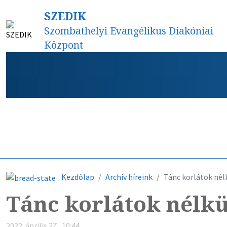
SZEDIK
Szombathelyi Evangélikus Diakóniai
Központ
Híreink
Kezdőlap
Archív híreink
Tánc korlátok nél
Tánc korlátok nélkü
2022. április 27., 10:44