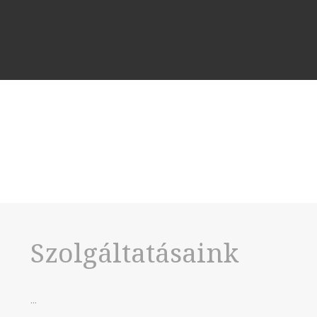
Szolgáltatásaink
...