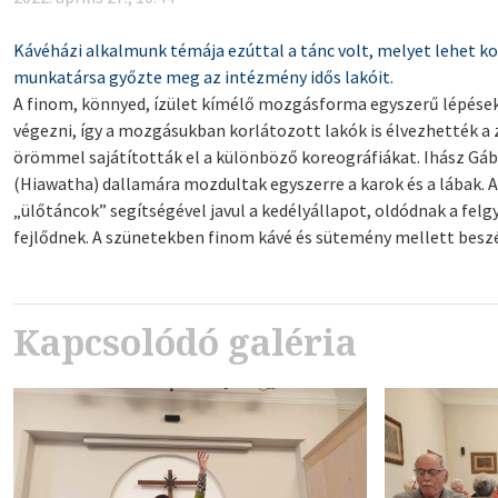
Kávéházi alkalmunk témája ezúttal a tánc volt, melyet lehet ko
munkatársa győzte meg az intézmény idős lakóit.
A finom, könnyed, ízület kímélő mozgásforma egyszerű lépések 
végezni, így a mozgásukban korlátozott lakók is élvezhették a 
örömmel sajátították el a különböző koreográfiákat. Ihász Gábo
(Hiawatha) dallamára mozdultak egyszerre a karok és a lábak. 
„ülőtáncok” segítségével javul a kedélyállapot, oldódnak a felg
fejlődnek. A szünetekben finom kávé és sütemény mellett besz
Kapcsolódó galéria