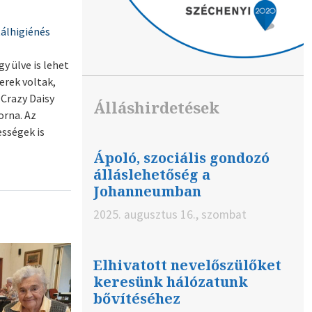
tálhigiénés
 ülve is lehet
erek voltak,
 Crazy Daisy
Álláshirdetések
orna. Az
ességek is
Ápoló, szociális gondozó
álláslehetőség a
Johanneumban
2025. augusztus 16., szombat
Elhivatott nevelőszülőket
keresünk hálózatunk
bővítéséhez