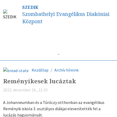
SZEDIK
Szombathelyi Evangélikus Diakóniai
Központ
Híreink
...
Kezdőlap
Archív híreink
Reményikesek lucáztak
2022. december 16., 21:33
A Johanneumban és a Túróczy otthonban az evangélikus
Reményik iskola 3. osztályos diákjai elevenítették fel a
lucázás hagyományát.