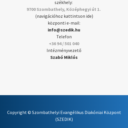
székhely:
9700 Szombathely, Középhegyi út 1.
(navigációhoz kattintson ide)
központi e-mail:
info@szedik.hu
Telefon
+36 94 / 501 040
Intézményvezető
Szabó Miklós
Copyright © Szombathelyi Evangélikus Diakóniai Központ
(SZEDIK)