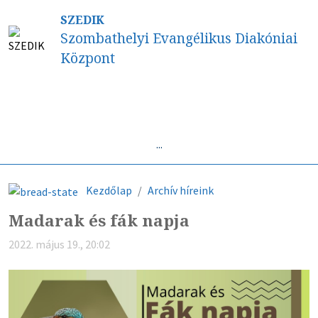
SZEDIK
Szombathelyi Evangélikus Diakóniai
Központ
Híreink
...
Kezdőlap
Archív híreink
Madarak és fák napja
2022. május 19., 20:02