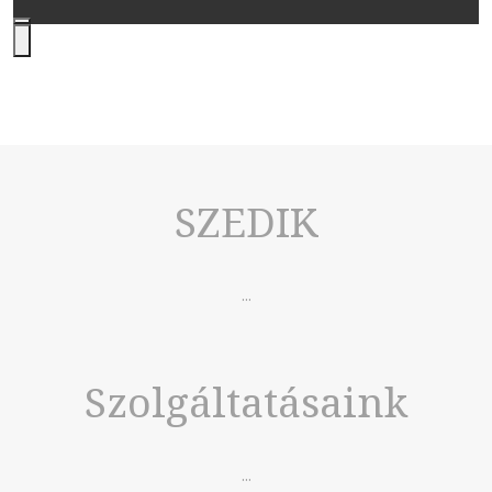
SZEDIK
...
Szolgáltatásaink
...