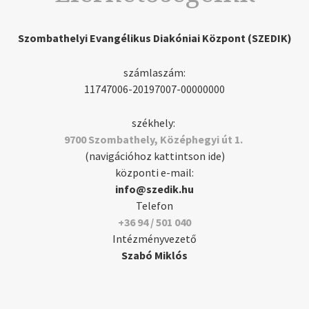
Szombathelyi Evangélikus Diakóniai Központ (SZEDIK)
számlaszám:
11747006-20197007-00000000
székhely:
9700 Szombathely, Középhegyi út 1.
(navigációhoz kattintson ide)
központi e-mail:
info@szedik.hu
Telefon
+36 94 / 501 040
Intézményvezető
Szabó Miklós