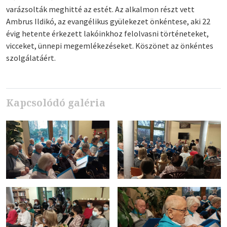
varázsolták meghitté az estét. Az alkalmon részt vett
Ambrus Ildikó, az evangélikus gyülekezet önkéntese, aki 22
évig hetente érkezett lakóinkhoz felolvasni történeteket,
vicceket, ünnepi megemlékezéseket. Köszönet az önkéntes
szolgálatáért.
Kapcsolódó galéria