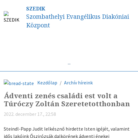
SZEDIK
Szombathelyi Evangélikus Diakóniai
Központ
Híreink
...
Kezdőlap
Archív híreink
Ádventi zenés családi est volt a
Túróczy Zoltán Szeretetotthonban
2022. december 17., 22:58
Steindl-Papp Judit lelkésznő hirdette Isten igéjét, valamint
idős lakóink Őszirózsák dalkörének ádventi énekei