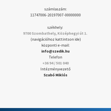
számlaszám:
11747006-20197007-00000000
székhely:
9700 Szombathely, Középhegyi út 1.
(navigációhoz kattintson ide)
központi e-mail:
info@szedik.hu
Telefon
+36 94 / 501 040
Intézményvezető
Szabó Miklós