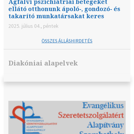
Ágfalvi pszichiátriai betegeket
ellátó otthonunk ápoló-, gondozó- és
takarító munkatársakat keres
2025. július 04., péntek
ÖSSZES ÁLLÁSHIRDETÉS
Diakóniai alapelvek